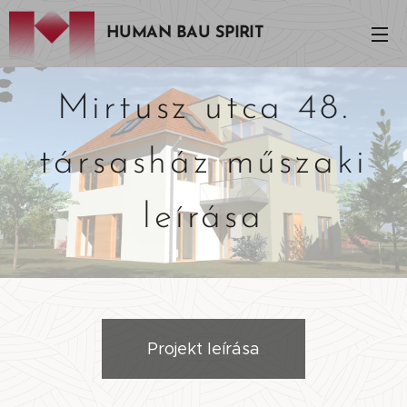
HUMAN BAU SPIRIT
Mirtusz utca 48.
társasház műszaki
leírása
Projekt leírása