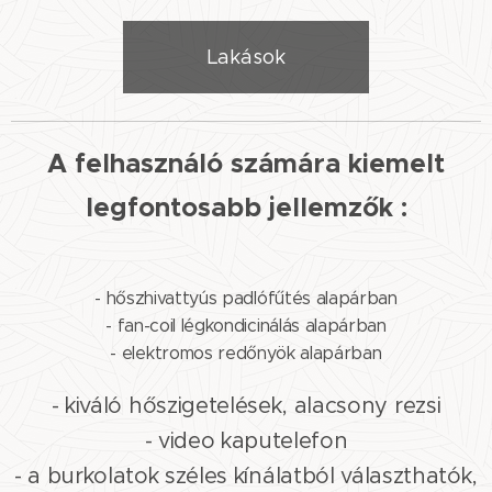
Lakások
A felhasználó számára kiemelt
legfontosabb jellemzők :
- hőszhivattyús padlófűtés alapárban
- fan-coil légkondicinálás alapárban
- elektromos redőnyök alapárban
- kiváló hőszigetelések, alacsony rezsi
- video kaputelefon
- a burkolatok széles kínálatból választhatók,