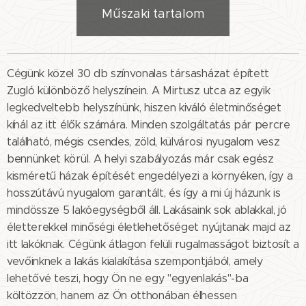
Műszaki tartalom
Cégünk közel 30 db színvonalas társasházat épített
Zugló különböző helyszínein. A Mirtusz utca az egyik
legkedveltebb helyszínünk, hiszen kiváló életminőséget
kínál az itt élők számára. Minden szolgáltatás pár percre
található, mégis csendes, zöld, külvárosi nyugalom vesz
bennünket körül. A helyi szabályozás már csak egész
kisméretű házak építését engedélyezi a környéken, így a
hosszútávú nyugalom garantált, és így a mi új házunk is
mindössze 5 lakóegységből áll. Lakásaink sok ablakkal, jó
életterekkel minőségi életlehetőséget nyújtanak majd az
itt lakóknak. Cégünk átlagon felüli rugalmasságot biztosít a
vevőinknek a lakás kialakítása szempontjából, amely
lehetővé teszi, hogy Ön ne egy "egyenlakás"-ba
költözzön, hanem az Ön otthonában élhessen