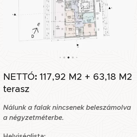
NETTÓ
:
117,92 M2 + 63,18 M2
terasz
Nálunk a falak nincsenek beleszámolva
a négyzetméterbe.
Helyiséglista: